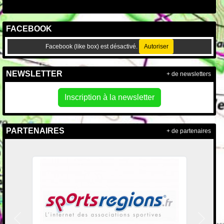
FACEBOOK
Facebook (like box) est désactivé.
Autoriser
NEWSLETTER
+ de newsletters
Inscription à la newsletter
PARTENAIRES
+ de partenaires
Précedent
Suivan