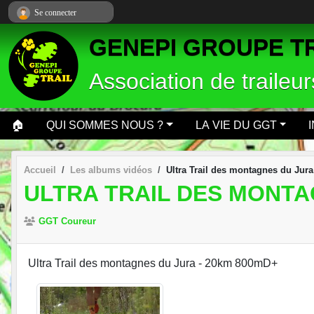
Panneau de gestion des cookies
Se connecter
GENEPI GROUPE T
Association de traileu
🏠
QUI SOMMES NOUS ?
LA VIE DU GGT
Accueil
Les albums vidéos
Ultra Trail des montagnes du Jura
ULTRA TRAIL DES MONTA
GGT Coureur
Ultra Trail des montagnes du Jura - 20km 800mD+