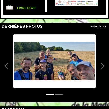
LIVRE D'OR
DERNIÈRES PHOTOS
+ de photos
Précedent
Sui