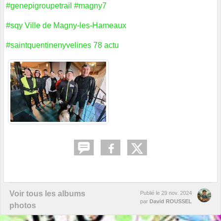
#genepigroupetrail
#magny7
#sqy
Ville de Magny-les-Hameaux
#saintquentinenyvelines
78 actu
Voir tous les albums
Publié le
29 nov. 2024
par
David ROUSSEL
photos