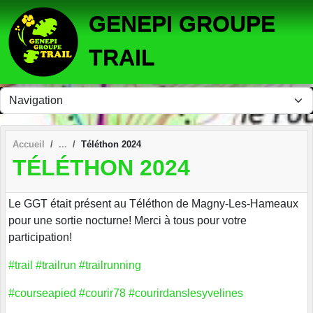
Panneau de gestion des cookies
GENEPI GROUPE
TRAIL
Accueil
Téléthon 2024
TÉLÉTHON 2024
Le GGT était présent au Téléthon de Magny-Les-Hameaux
pour une sortie nocturne! Merci à tous pour votre
participation!
#trail
#trailrun
#trailrunning
#courseapied
#courir78
#courirdanslesyvelines