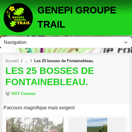
Panneau de gestion des cookies
GENEPI GROUPE
TRAIL
Accueil
Les 25 bosses de Fontainebleau.
LES 25 BOSSES DE
FONTAINEBLEAU.
GGT Coureur
Parcours magnifique mais exigent