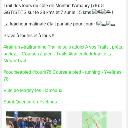
Trail desTours du côté de Monfort-l'Amaury (78): 3
GGTISTES sur le 28 kms et 7 sur le 15 kms
!
La fraîcheur matinale était parfaite pour courir !
Bravo à toutes et à tous !!
#trailrun
#trailrunning
Trail je suis addict
A vos Trails , prêts,
partez....
Courses à pied - Trails
#traileniledefrance
La
Méran'Trail
#courseapied
#courir78
Course à pied - running - Yvelines
78
Ville de Magny-les-Hameaux
Saint-Quentin-en-Yvelines