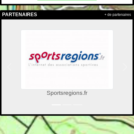
PARTENAIRES
+ de partenaires
Précedent
Suiv
Sportsregions.fr