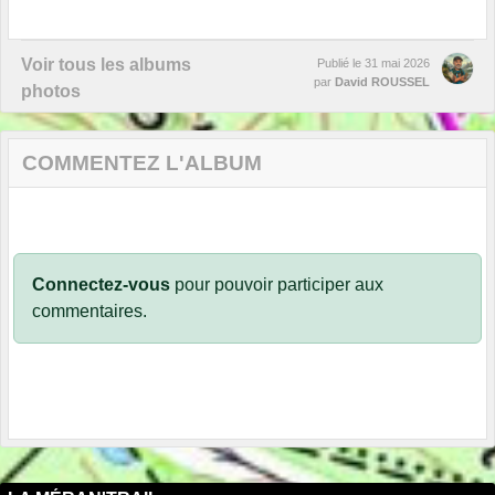
Voir tous les albums
Publié le
31 mai 2026
par
David ROUSSEL
photos
COMMENTEZ L'ALBUM
Connectez-vous
pour pouvoir participer aux
commentaires.