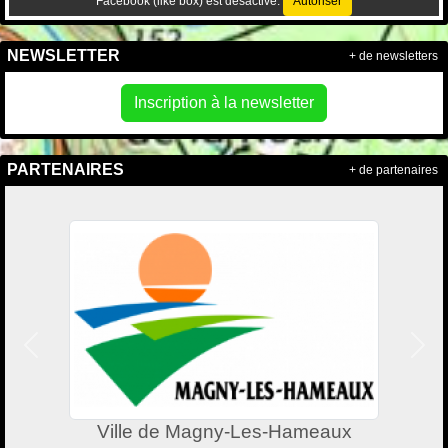
Facebook (like box) est désactivé.
Autoriser
NEWSLETTER
+ de newsletters
Inscription à la newsletter
PARTENAIRES
+ de partenaires
Précedent
Suiv
Ville de Magny-Les-Hameaux