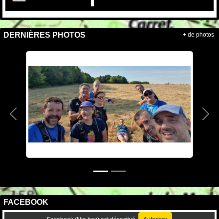
DERNIÈRES PHOTOS
+ de photos
Précedent
Sui
FACEBOOK