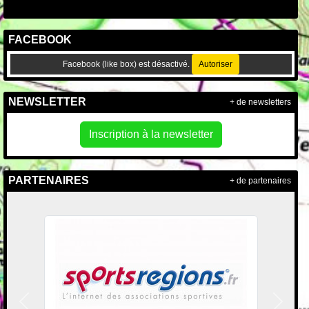
FACEBOOK
Facebook (like box) est désactivé.
Autoriser
NEWSLETTER
+ de newsletters
Inscription à la newsletter
PARTENAIRES
+ de partenaires
Précedent
Suivan