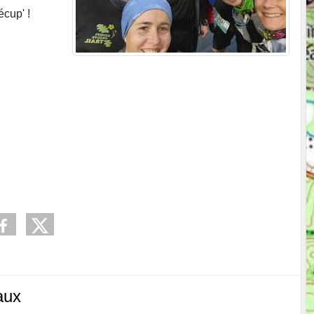
écup' !
aux