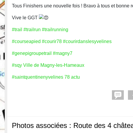
Tous Finishers une nouvelle fois ! Bravo à tous et bonne r
Vive le GGT
#trail
#trailrun
#trailrunning
#courseapied
#courir78
#courirdanslesyvelines
#genepigroupetrail
#magny7
#sqy
Ville de Magny-les-Hameaux
#saintquentinenyvelines
78 actu
Photos associées : Route des 4 châte