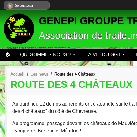
Panneau de gestion des cookies
Se connecter
GENEPI GROUPE T
Association de traileu
🏠
QUI SOMMES NOUS ?
LA VIE DU GGT
Accueil
Les news
Route des 4 Châteaux
ROUTE DES 4 CHÂTEAUX
Aujourd'hui, 12 de nos adhérents ont crapahuté sur le trai
des 4 châteaux" du côté de Chevreuse.
Au programme, passage devant les châteaux de Mauvièr
Dampierre, Breteuil et Méridon !