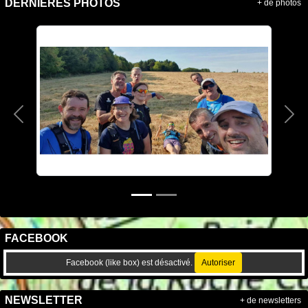
DERNIÈRES PHOTOS
+ de photos
Précedent
Sui
FACEBOOK
Facebook (like box) est désactivé.
Autoriser
NEWSLETTER
+ de newsletters